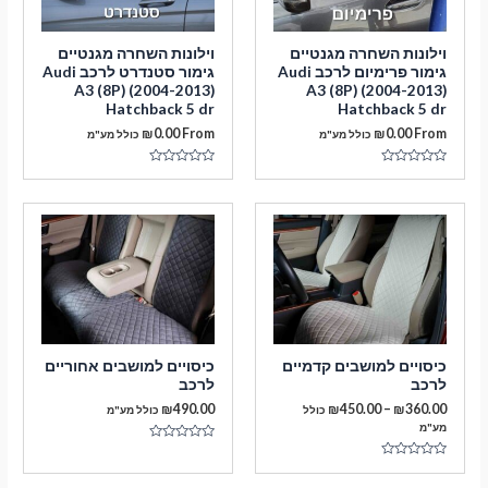
וילונות השחרה מגנטיים
וילונות השחרה מגנטיים
גימור פרימיום לרכב Audi
גימור סטנדרט לרכב Audi
A3 (8P) (2004-2013)
A3 (8P) (2004-2013)
Hatchback 5 dr
Hatchback 5 dr
₪
0.00
From
₪
0.00
From
כולל מע"מ
כולל מע"מ
דורג
דורג
0
0
מתוך
מתוך
5
5
כיסויים למושבים קדמיים
כיסויים למושבים אחוריים
מעבר לסל הקניות
לרכב
לרכב
טווח
₪
490.00
₪
450.00
–
₪
360.00
כולל
כולל מע"מ
מחירים:
מע"מ
תשלום
דורג
עד
0
דורג
מתוך
0
5