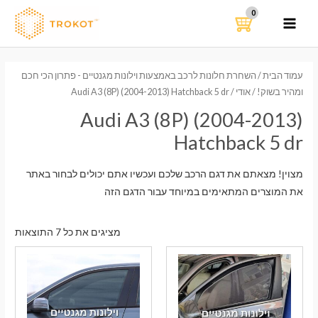
ילוג
תוכן
MAIN
MENU
עמוד הבית
/
השחרת חלונות לרכב באמצעות וילונות מגנטיים - פתרון הכי חכם
ומהיר בשוק!
/
אודי
/ Audi A3 (8P) (2004-2013) Hatchback 5 dr
Audi A3 (8P) (2004-2013)
Hatchback 5 dr
מצוין! מצאתם את דגם הרכב שלכם ועכשיו אתם יכולים לבחור באתר
את המוצרים המתאימים במיוחד עבור הדגם הזה
ממוי
מציגים את כל ⁦7⁩ התוצאות
לפי
הפר
העדכ
ביות