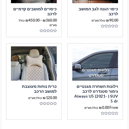
כיסוי הגנה לגב המושב
כיסויים למושבים קדמיים
לרכב
לרכב
טווח
₪
450.00
–
₪
360.00
₪
90.00
כולל מע"מ
כולל
מחירים:
מע"מ
דורג
עד
0
דורג
מתוך
0
5
מתוך
5
וילונות השחרה מגנטיים
כרית נוחות מעוצבת
גימור סטנדרט לרכב
למושב הרכב
Aiways U5 (2021- ) SUV
₪
120.00
כולל מע"מ
5 dr
₪
0.00
From
כולל מע"מ
דורג
0
מתוך
5
דורג
0
מתוך
5