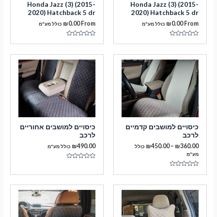
Honda Jazz (3) (2015-
Honda Jazz (3) (2015-
2020) Hatchback 5 dr
2020) Hatchback 5 dr
₪
0.00
From
₪
0.00
From
כולל מע"מ
כולל מע"מ
דורג
דורג
0
0
מתוך
מתוך
5
5
מעבר לסל הקניות
כיסויים למושבים קדמיים
כיסויים למושבים אחוריים
לרכב
לרכב
תשלום
טווח
₪
490.00
₪
450.00
–
₪
360.00
כולל
כולל מע"מ
מחירים:
מע"מ
דורג
עד
0
דורג
מתוך
0
5
מתוך
5