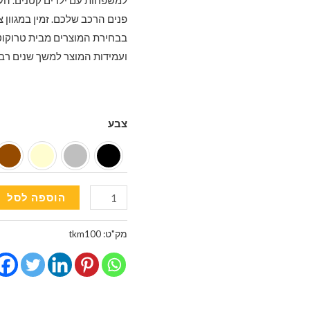
פנים הרכב שלכם. זמין במגוון צ
בבחירת המוצרים מבית טרוקוט 
ועמידות המוצר למשך שנים רבו
צבע
כמות
הוספה לסל
של
כיסוי
מק"ט:
tkm100
הגנה
לגב
המושב
לרכב