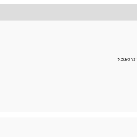
מעבר לסל הקניות
תשלום
מי ואמצעי