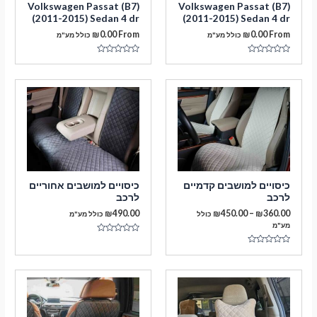
Volkswagen Passat (B7)
Volkswagen Passat (B7)
(2011-2015) Sedan 4 dr
(2011-2015) Sedan 4 dr
₪
0.00
From
₪
0.00
From
כולל מע"מ
כולל מע"מ
דורג
דורג
0
0
מתוך
מתוך
5
5
מעבר לסל הקניות
כיסויים למושבים קדמיים
כיסויים למושבים אחוריים
לרכב
לרכב
תשלום
טווח
₪
490.00
₪
450.00
–
₪
360.00
כולל
כולל מע"מ
מחירים:
מע"מ
דורג
עד
0
דורג
מתוך
0
5
מתוך
5