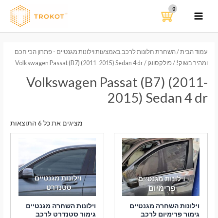
ילוג
תוכן
MAIN
MENU
עמוד הבית
/
השחרת חלונות לרכב באמצעות וילונות מגנטיים - פתרון הכי חכם
ומהיר בשוק!
/
פולקסווגן
/ Volkswagen Passat (B7) (2011-2015) Sedan 4 dr
Volkswagen Passat (B7) (2011-
2015) Sedan 4 dr
ממוי
מציגים את כל ⁦6⁩ התוצאות
לפי
הפר
העדכ
ביות
וילונות השחרה מגנטיים
וילונות השחרה מגנטיים
גימור פרימיום לרכב
גימור סטנדרט לרכב