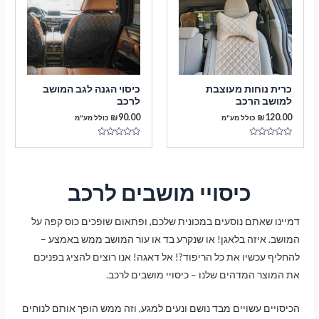
מ
ו
ת
ך
ו
5
ך
5
כרית נוחות מעוצבת
כיסוי הגנה לגב המושב
למושב הרכב
לרכב
₪
90.00
₪
120.00
כולל מע"מ
כולל מע"מ
ד
ד
ו
ו
ר
ר
ג
ג
0
0
מ
מ
כיסויי מושבים לרכב
ת
ת
ו
ו
ך
ך
5
5
דמיינו שאתם נוסעים במכונית שלכם, ופתאום שופכים כוס קפה על
המושב. איזה בלאגן! או שנקרע בד או עור המושב ממש באמצע –
להחליף עכשיו את כל הריפוד?! אל דאגה! אנו רוצים להציג בפניכם
את המוצר המדהים שלנו – כיסויי מושבים לרכב.
הכיסויים עשויים מבד נושם ונעים למגע, וזה ממש הופך אותם לנוחים