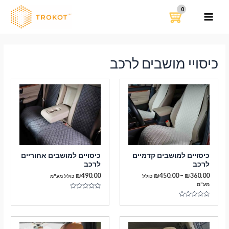
ילוג
תוכן
MAIN
MENU
כיסויי מושבים לרכב
כיסויים למושבים קדמיים
כיסויים למושבים אחוריים
לרכב
לרכב
טווח
₪
490.00
₪
450.00
–
₪
360.00
כולל
כולל מע"מ
מחירים:
מע"מ
ד
עד
ו
ד
ר
ו
ג
ר
0
ג
מ
0
ת