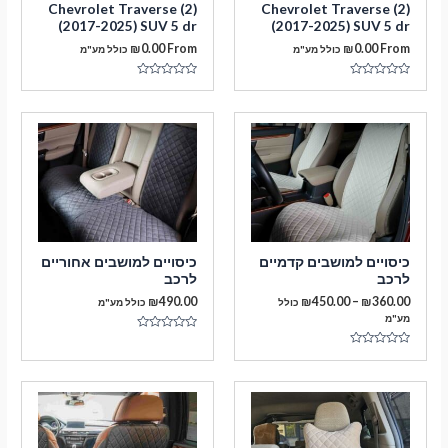
Chevrolet Traverse (2)
Chevrolet Traverse (2)
(2017-2025) SUV 5 dr
(2017-2025) SUV 5 dr
₪
0.00
From
₪
0.00
From
כולל מע"מ
כולל מע"מ
דורג
דורג
0
0
מתוך
מתוך
5
5
מעבר לסל הקניות
כיסויים למושבים קדמיים
כיסויים למושבים אחוריים
לרכב
לרכב
תשלום
טווח
₪
490.00
₪
450.00
–
₪
360.00
כולל
כולל מע"מ
מחירים:
מע"מ
דורג
עד
0
דורג
מתוך
0
5
מתוך
5