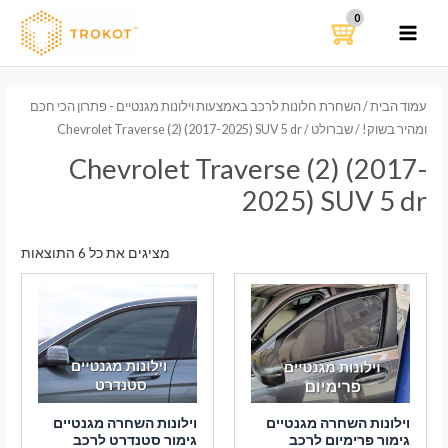
ילוג
תוכן
MAIN
MENU
עמוד הבית
/
השחרת חלונות לרכב באמצעות וילונות מגנטיים - פתרון הכי חכם
ומהיר בשוק!
/
שברולט
/ Chevrolet Traverse (2) (2017-2025) SUV 5 dr
Chevrolet Traverse (2) (2017-
2025) SUV 5 dr
ממוי
מציגים את כל ⁦6⁩ התוצאות
לפי
הפר
העדכ
ביות
וילונות השחרה מגנטיים
וילונות השחרה מגנטיים
גימור פרימיום לרכב
גימור סטנדרט לרכב