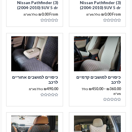
Nissan Pathfinder (3)
Nissan Pathfinder (3)
(2004-2010) SUV 5 dr
(2004-2010) SUV 5 dr
₪
0.00
From
₪
0.00
From
כולל מע"מ
כולל מע"מ
דורג
דורג
0
0
מתוך
מתוך
5
5
מעבר לסל הקניות
כיסויים למושבים קדמיים
כיסויים למושבים אחוריים
לרכב
לרכב
תשלום
טווח
₪
490.00
₪
450.00
–
₪
360.00
כולל
כולל מע"מ
מחירים:
מע"מ
דורג
עד
0
דורג
מתוך
0
5
מתוך
5