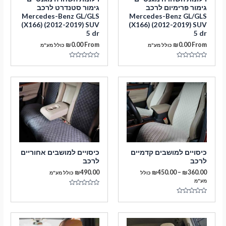
גימור פרימיום לרכב
גימור סטנדרט לרכב
Mercedes-Benz GL/GLS
Mercedes-Benz GL/GLS
(X166) (2012-2019) SUV
(X166) (2012-2019) SUV
5 dr
5 dr
₪
0.00
From
₪
0.00
From
כולל מע"מ
כולל מע"מ
דורג
דורג
0
0
מתוך
מתוך
5
5
מעבר לסל הקניות
תשלום
כיסויים למושבים קדמיים
כיסויים למושבים אחוריים
לרכב
לרכב
טווח
₪
490.00
₪
450.00
–
₪
360.00
כולל
כולל מע"מ
מחירים:
מע"מ
דורג
עד
0
דורג
מתוך
0
5
מתוך
5