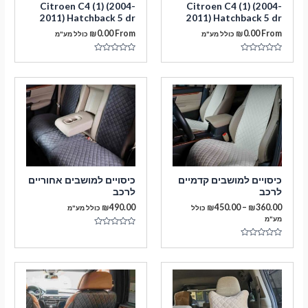
Citroen C4 (1) (2004-
Citroen C4 (1) (2004-
2011) Hatchback 5 dr
2011) Hatchback 5 dr
₪
0.00
From
₪
0.00
From
כולל מע"מ
כולל מע"מ
דורג
דורג
0
0
מתוך
מתוך
5
5
מעבר לסל הקניות
כיסויים למושבים קדמיים
כיסויים למושבים אחוריים
לרכב
לרכב
תשלום
טווח
₪
490.00
₪
450.00
–
₪
360.00
כולל
כולל מע"מ
מחירים:
מע"מ
דורג
עד
0
דורג
מתוך
0
5
מתוך
5