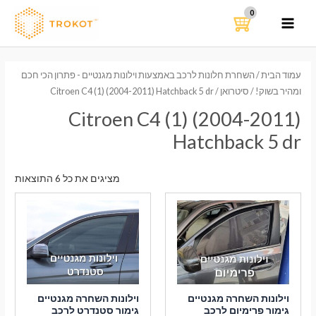
ילוג
תוכן
MAIN
MENU
עמוד הבית
/
השחרת חלונות לרכב באמצעות וילונות מגנטיים - פתרון הכי חכם
ומהיר בשוק!
/
סיטרואן
/ Citroen C4 (1) (2004-2011) Hatchback 5 dr
Citroen C4 (1) (2004-2011)
Hatchback 5 dr
ממוי
מציגים את כל ⁦6⁩ התוצאות
לפי
הפר
העדכ
ביות
וילונות השחרה מגנטיים
וילונות השחרה מגנטיים
גימור פרימיום לרכב
גימור סטנדרט לרכב