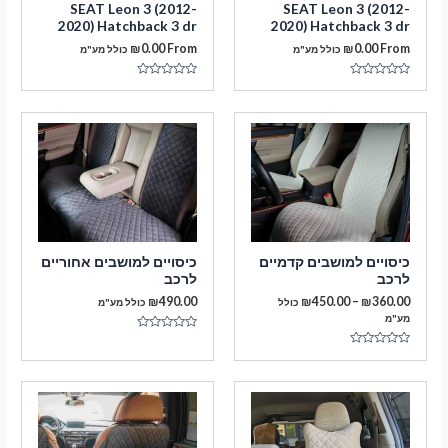
SEAT Leon 3 (2012-
SEAT Leon 3 (2012-
2020) Hatchback 3 dr
2020) Hatchback 3 dr
₪
0.00
From
₪
0.00
From
כולל מע"מ
כולל מע"מ
דורג
דורג
0
0
מתוך
מתוך
5
5
מעבר לסל הקניות
כיסויים למושבים קדמיים
כיסויים למושבים אחוריים
לרכב
לרכב
תשלום
טווח
₪
490.00
₪
450.00
–
₪
360.00
כולל
כולל מע"מ
מחירים:
מע"מ
דורג
עד
0
דורג
מתוך
0
5
מתוך
5