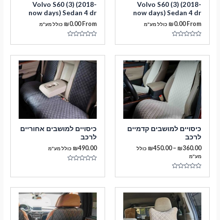
Volvo S60 (3) (2018-
Volvo S60 (3) (2018-
now days) Sedan 4 dr
now days) Sedan 4 dr
₪
0.00
From
₪
0.00
From
כולל מע"מ
כולל מע"מ
דורג
דורג
0
0
מתוך
מתוך
5
5
מעבר לסל הקניות
כיסויים למושבים קדמיים
כיסויים למושבים אחוריים
לרכב
לרכב
תשלום
טווח
₪
490.00
₪
450.00
–
₪
360.00
כולל
כולל מע"מ
מחירים:
מע"מ
דורג
עד
0
דורג
מתוך
0
5
מתוך
5