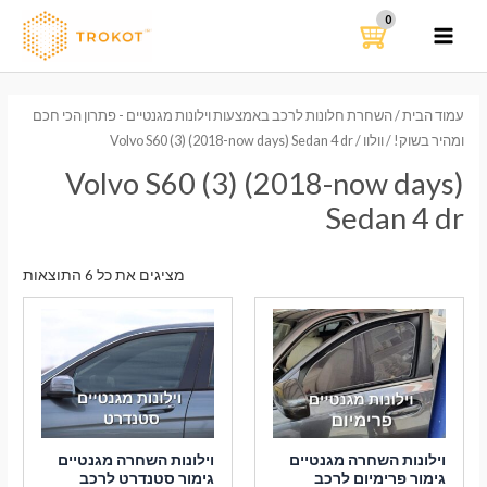
ילוג
תוכן
MAIN
MENU
עמוד הבית
/
השחרת חלונות לרכב באמצעות וילונות מגנטיים - פתרון הכי חכם
ומהיר בשוק!
/
וולוו
/ Volvo S60 (3) (2018-now days) Sedan 4 dr
Volvo S60 (3) (2018-now days)
Sedan 4 dr
ממוי
מציגים את כל ⁦6⁩ התוצאות
לפי
הפר
העדכ
ביות
וילונות השחרה מגנטיים
וילונות השחרה מגנטיים
גימור פרימיום לרכב
גימור סטנדרט לרכב