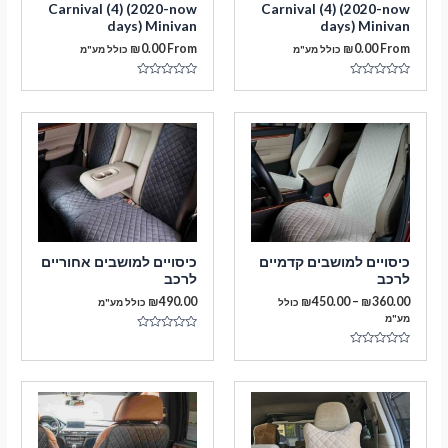
Carnival (4) (2020-now
Carnival (4) (2020-now
days) Minivan
days) Minivan
₪
0.00
From
₪
0.00
From
כולל מע"מ
כולל מע"מ
דורג
דורג
0
0
מתוך
מתוך
5
5
מעבר לסל הקניות
כיסויים למושבים קדמיים
כיסויים למושבים אחוריים
לרכב
לרכב
תשלום
טווח
₪
490.00
₪
450.00
–
₪
360.00
כולל
כולל מע"מ
מחירים:
מע"מ
דורג
עד
0
דורג
מתוך
0
5
מתוך
5