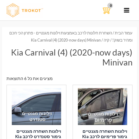
ילוג
תוכן
MAIN
MENU
עמוד הבית
/
השחרת חלונות לרכב באמצעות וילונות מגנטיים - פתרון הכי חכם
ומהיר בשוק!
/
קיה
/ Kia Carnival (4) (2020-now days) Minivan
Kia Carnival (4) (2020-now days)
Minivan
ממוי
מציגים את כל ⁦6⁩ התוצאות
לפי
הפר
העדכ
ביות
וילונות השחרה מגנטיים
וילונות השחרה מגנטיים
גימור פרימיום לרכב Kia
גימור סטנדרט לרכב Kia