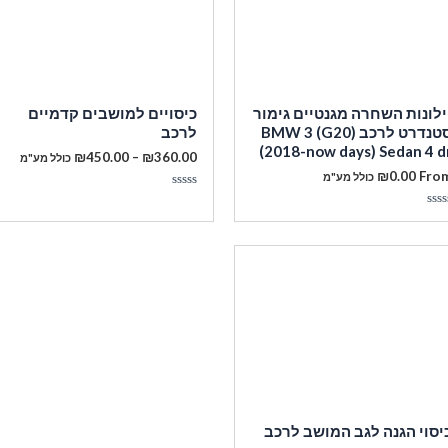
ילונות השחרה מגנטיים גימור
כיסויים למושבים קדמיים
סטנדרט לרכב BMW 3 (G20)
לרכב
(2018-now days) Sedan 4 d
טווח
₪
450.00
–
₪
360.00
כולל מע"מ
מחירים:
₪
0.00
Fro
כולל מע"מ
מעבר לסל הקניות
דורג
עד
0
ורג
מתוך
5
תוך
תשלום
יסוי הגנה לגב המושב לרכב