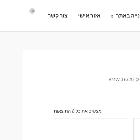
ייה באתר
אזור אישי
צור קשר
ממוין
מציגים את כל ⁦6⁩ התוצאות
לפי
הפריט
העדכני
ביותר