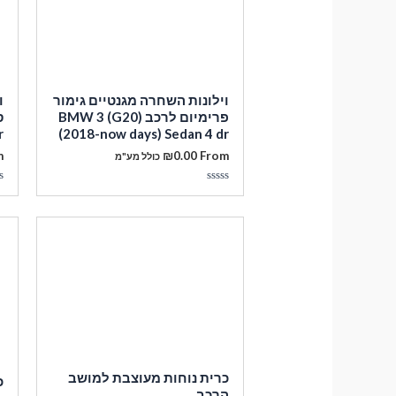
וילונות השחרה מגנטיים גימור
ו
פרימיום לרכב BMW 3 (G20)
r
(2018-now days) Sedan 4 dr
m
₪
0.00
From
כולל מע"מ
דורג
ד
0
0
מתוך
מ
5
5
כרית נוחות מעוצבת למושב
כ
הרכב