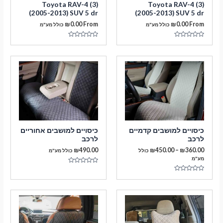
Toyota RAV-4 (3)
Toyota RAV-4 (3)
(2005-2013) SUV 5 dr
(2005-2013) SUV 5 dr
₪
0.00
From
₪
0.00
From
כולל מע"מ
כולל מע"מ
דורג
דורג
0
0
מתוך
מתוך
5
5
מעבר לסל הקניות
כיסויים למושבים קדמיים
כיסויים למושבים אחוריים
לרכב
לרכב
תשלום
טווח
₪
490.00
₪
450.00
–
₪
360.00
כולל
כולל מע"מ
מחירים:
מע"מ
דורג
עד
0
דורג
מתוך
0
5
מתוך
5