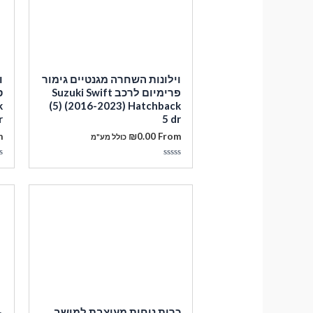
וילונות השחרה מגנטיים גימור
ו
פרימיום לרכב Suzuki Swift
k
(5) (2016-2023) Hatchback
r
5 dr
m
₪
0.00
From
כולל מע"מ
דורג
ד
0
0
מתוך
מ
5
5
כרית נוחות מעוצבת למושב