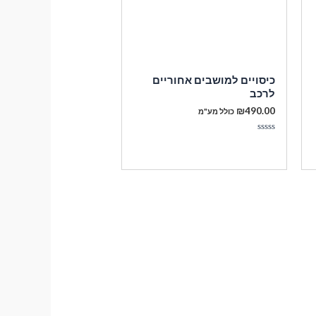
כיסויים למושבים אחוריים
לרכב
₪
490.00
כולל מע"מ
דורג
0
מתוך
5