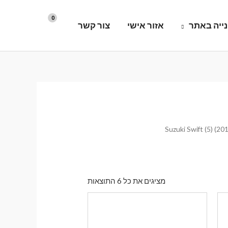
ייה באתר
אזור אישי
צור קשר
ממוין
מציגים את כל ⁦6⁩ התוצאות
לפי
הפריט
העדכני
ביותר