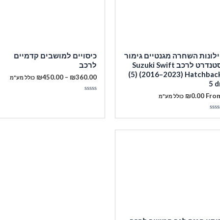
ילונות השחרה מגנטיים גימור
כיסויים למושבים קדמיים
סטנדרט לרכב Suzuki Swift
לרכב
(5) (2016–2023) Hatchbac
טווח
₪
450.00
–
₪
360.00
כולל מע"מ
5 d
מחירים:
₪
0.00
Fro
מעבר לסל הקניות
כולל מע"מ
דורג
עד
0
מתוך
5
ורג
תוך
תשלום