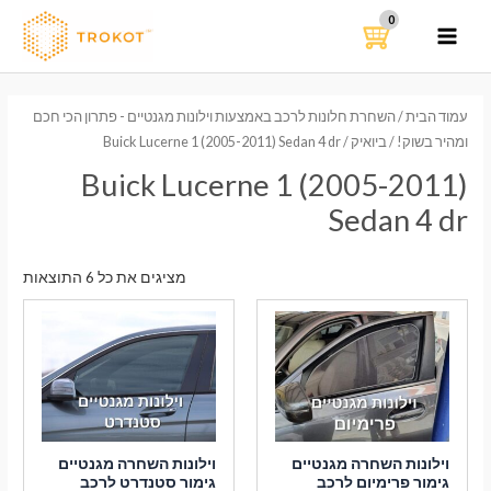
ילוג
תוכן
MAIN
MENU
עמוד הבית
/
השחרת חלונות לרכב באמצעות וילונות מגנטיים - פתרון הכי חכם
ומהיר בשוק!
/
ביואיק
/ Buick Lucerne 1 (2005-2011) Sedan 4 dr
Buick Lucerne 1 (2005-2011)
Sedan 4 dr
ממוי
מציגים את כל ⁦6⁩ התוצאות
לפי
הפר
העדכ
ביות
וילונות השחרה מגנטיים
וילונות השחרה מגנטיים
גימור פרימיום לרכב
גימור סטנדרט לרכב