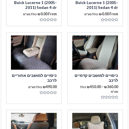
Buick Lucerne 1 (2005-
Buick Lucerne 1 (2005-
2011) Sedan 4 dr
2011) Sedan 4 dr
₪
0.00
From
₪
0.00
From
כולל מע"מ
כולל מע"מ
דורג
דורג
0
0
מתוך
מתוך
5
5
מעבר לסל הקניות
כיסויים למושבים קדמיים
כיסויים למושבים אחוריים
לרכב
לרכב
תשלום
טווח
₪
490.00
₪
450.00
–
₪
360.00
כולל
כולל מע"מ
מחירים:
מע"מ
דורג
עד
0
דורג
מתוך
0
5
מתוך
5