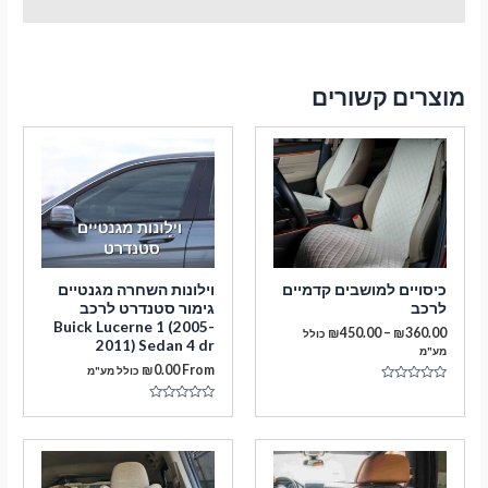
מוצרים קשורים
כיסויים למושבים קדמיים
וילונות השחרה מגנטיים
לרכב
גימור סטנדרט לרכב
Buick Lucerne 1 (2005-
טווח
₪
450.00
–
₪
360.00
כולל
2011) Sedan 4 dr
מחירים:
מע"מ
₪
0.00
From
כולל מע"מ
עד
דורג
0
דורג
מתוך
0
5
מתוך
5