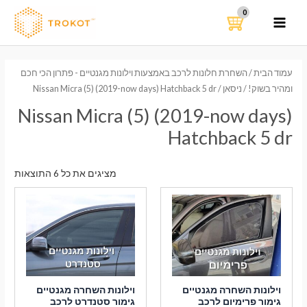
ילוג
תוכן
MAIN
MENU
עמוד הבית
/
השחרת חלונות לרכב באמצעות וילונות מגנטיים - פתרון הכי חכם
ומהיר בשוק!
/
ניסאן
/ Nissan Micra (5) (2019-now days) Hatchback 5 dr
Nissan Micra (5) (2019-now days)
Hatchback 5 dr
ממוי
מציגים את כל ⁦6⁩ התוצאות
לפי
הפר
העדכ
ביות
וילונות השחרה מגנטיים
וילונות השחרה מגנטיים
גימור פרימיום לרכב
גימור סטנדרט לרכב