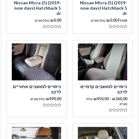
Nissan Micra (5) (2019-
Nissan Micra (5) (2019-
now days) Hatchback 5
now days) Hatchback 5
dr
dr
₪
0.00
₪
0.00
From
כולל מע"מ
כולל מע"מ
דורג
דורג
0
0
מתוך
מתוך
5
5
מעבר לסל הקניות
כיסויים למושבים קדמיים
כיסויים למושבים אחוריים
תשלום
לרכב
לרכב
טווח
₪
490.00
₪
450.00
–
₪
360.00
כולל
כולל מע"מ
מחירים:
מע"מ
דורג
עד
0
דורג
מתוך
0
5
מתוך
5