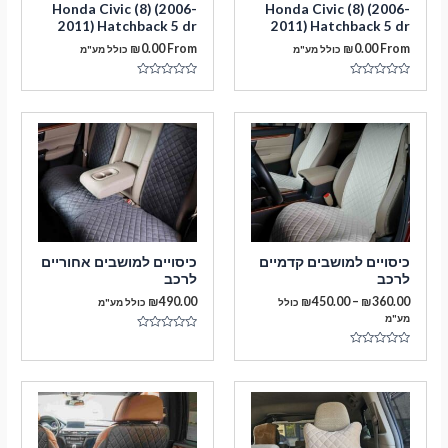
Honda Civic (8) (2006-
Honda Civic (8) (2006-
2011) Hatchback 5 dr
2011) Hatchback 5 dr
₪
0.00
From
₪
0.00
From
כולל מע"מ
כולל מע"מ
דורג
דורג
0
0
מתוך
מתוך
5
5
מעבר לסל הקניות
כיסויים למושבים קדמיים
כיסויים למושבים אחוריים
לרכב
לרכב
תשלום
טווח
₪
490.00
₪
450.00
–
₪
360.00
כולל
כולל מע"מ
מחירים:
מע"מ
דורג
עד
0
דורג
מתוך
0
5
מתוך
5