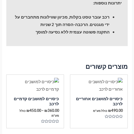
יתרונות נוספות:
רכב עובר טסט בקלות, מכיוון שווילונות מתחברים על
ידי מגנטים. הרכבה-הסרה תוך 2 שניות
התקנה פשוטה עצמית ללא נסיעה למוסך
מוצרים קשורים
כיסויים למושבים אחוריים
כיסויים למושבים קדמיים
לרכב
לרכב
טווח
₪
450.00
–
₪
360.00
₪
490.00
כולל מע"מ
כולל
מחירים:
מע"מ
דורג
עד
0
דורג
מתוך
0
5
מתוך