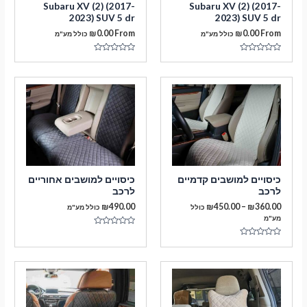
Subaru XV (2) (2017-
Subaru XV (2) (2017-
2023) SUV 5 dr
2023) SUV 5 dr
₪
0.00
From
₪
0.00
From
כולל מע"מ
כולל מע"מ
דורג
דורג
0
0
מתוך
מתוך
5
5
מעבר לסל הקניות
כיסויים למושבים קדמיים
כיסויים למושבים אחוריים
לרכב
לרכב
תשלום
טווח
₪
490.00
₪
450.00
–
₪
360.00
כולל
כולל מע"מ
מחירים:
מע"מ
דורג
עד
0
דורג
מתוך
0
5
מתוך
5