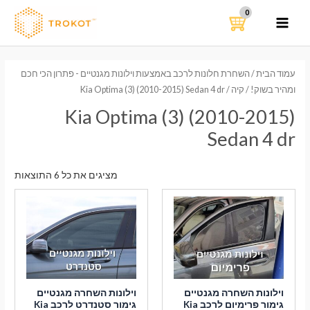
ילוג
תוכן
MAIN
MENU
עמוד הבית
/
השחרת חלונות לרכב באמצעות וילונות מגנטיים - פתרון הכי חכם
ומהיר בשוק!
/
קיה
/ Kia Optima (3) (2010-2015) Sedan 4 dr
Kia Optima (3) (2010-2015)
Sedan 4 dr
ממוי
מציגים את כל ⁦6⁩ התוצאות
לפי
הפר
העדכ
ביות
וילונות השחרה מגנטיים
וילונות השחרה מגנטיים
גימור פרימיום לרכב Kia
גימור סטנדרט לרכב Kia