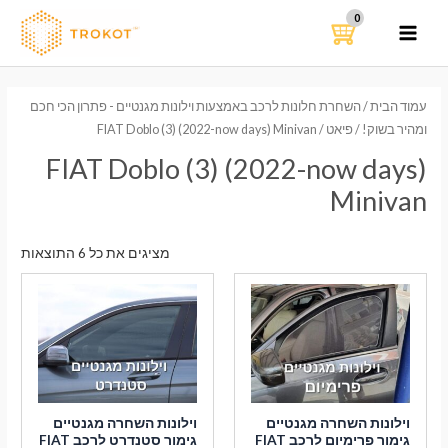
ילוג
תוכן
MAIN
MENU
עמוד הבית
/
השחרת חלונות לרכב באמצעות וילונות מגנטיים - פתרון הכי חכם
ומהיר בשוק!
/
פיאט
/ FIAT Doblo (3) (2022-now days) Minivan
FIAT Doblo (3) (2022-now days)
Minivan
ממוי
מציגים את כל ⁦6⁩ התוצאות
לפי
הפר
העדכ
ביות
וילונות השחרה מגנטיים
וילונות השחרה מגנטיים
גימור פרימיום לרכב FIAT
גימור סטנדרט לרכב FIAT