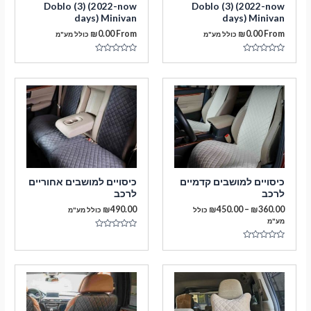
Doblo (3) (2022-now
Doblo (3) (2022-now
days) Minivan
days) Minivan
₪
0.00
From
₪
0.00
From
כולל מע"מ
כולל מע"מ
דורג
דורג
0
0
מתוך
מתוך
5
5
מעבר לסל הקניות
כיסויים למושבים קדמיים
כיסויים למושבים אחוריים
לרכב
לרכב
תשלום
טווח
₪
490.00
₪
450.00
–
₪
360.00
כולל
כולל מע"מ
מחירים:
מע"מ
דורג
עד
0
דורג
מתוך
0
5
מתוך
5