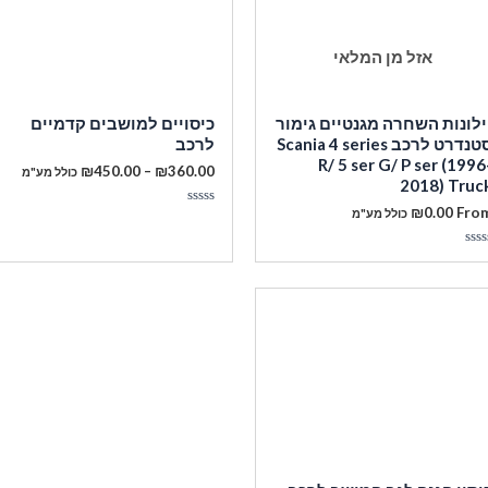
אזל מן המלאי
ילונות השחרה מגנטיים גימור
כיסויים למושבים קדמיים
סטנדרט לרכב Scania 4 series
לרכב
R/ 5 ser G/ P ser (1996
טווח
₪
450.00
–
₪
360.00
כולל מע"מ
2018) Truc
מחירים:
₪
0.00
Fro
מעבר לסל הקניות
כולל מע"מ
דורג
עד
0
מתוך
5
ורג
תוך
תשלום