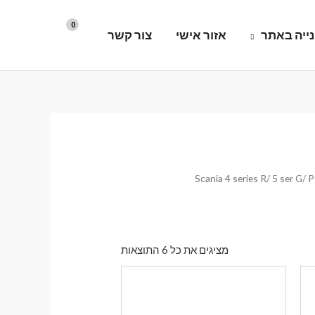
ייה באתר
אזור אישי
צור קשר
ממוין
מציגים את כל ⁦6⁩ התוצאות
לפי
הפריט
העדכני
ביותר