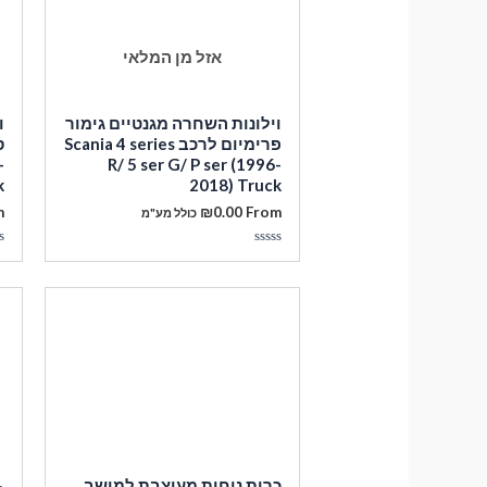
אזל מן המלאי
וילונות השחרה מגנטיים גימור
ו
פרימיום לרכב Scania 4 series
-
R/ 5 ser G/ P ser (1996-
k
2018) Truck
m
₪
0.00
From
כולל מע"מ
דורג
ד
0
0
מתוך
מ
5
5
כרית נוחות מעוצבת למושב