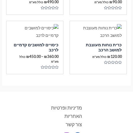
₪
490.00
₪
90.00
כולל מע"מ
כולל מע"מ
דורג
דורג
0
0
מתוך
מתוך
5
5
כרית נוחות מעוצבת
כיסויים למושבים קדמיים
למושב הרכב
לרכב
טווח
₪
450.00
–
₪
360.00
₪
120.00
כולל מע"מ
כולל
מחירים:
מע"מ
דורג
עד
0
דורג
מתוך
0
5
מתוך
5
מדיניות ופרטיות
האחריות
צור קשר