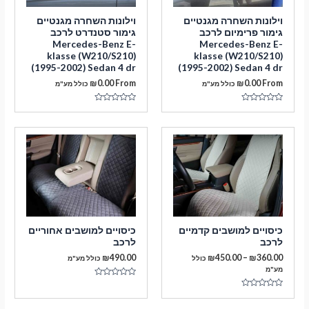
וילונות השחרה מגנטיים
וילונות השחרה מגנטיים
גימור פרימיום לרכב
גימור סטנדרט לרכב
Mercedes-Benz E-
Mercedes-Benz E-
klasse (W210/S210)
klasse (W210/S210)
(1995-2002) Sedan 4 dr
(1995-2002) Sedan 4 dr
₪
0.00
From
₪
0.00
From
כולל מע"מ
כולל מע"מ
דורג
דורג
0
0
מתוך
מתוך
5
5
מעבר לסל הקניות
תשלום
כיסויים למושבים קדמיים
כיסויים למושבים אחוריים
לרכב
לרכב
טווח
₪
490.00
₪
450.00
–
₪
360.00
כולל
כולל מע"מ
מחירים:
מע"מ
דורג
עד
0
דורג
מתוך
0
5