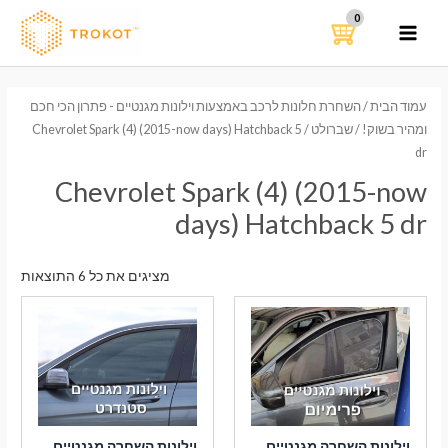
ילוג
תוכן
MAIN
MENU
עמוד הבית
/
השחרת חלונות לרכב באמצעות וילונות מגנטיים - פתרון הכי חכם
ומהיר בשוק!
/
שברולט
/ Chevrolet Spark (4) (2015-now days) Hatchback 5
dr
Chevrolet Spark (4) (2015-now
days) Hatchback 5 dr
ממוי
מציגים את כל ⁦6⁩ התוצאות
לפי
הפר
העדכ
ביות
וילונות השחרה מגנטיים
וילונות השחרה מגנטיים