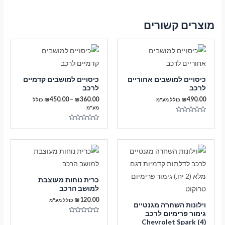
מוצרים קשורים
כיסויים למושבים אחוריים
כיסויים למושבים קדמיים
לרכב
לרכב
טווח
₪
450.00
–
₪
360.00
₪
490.00
כולל מע"מ
כולל
מחירים:
מע"מ
דורג
עד
0
דורג
מתוך
0
5
מתוך
5
כרית נוחות מעוצבת
למושב הרכב
₪
120.00
כולל מע"מ
וילונות השחרה מגנטיים
גימור פרימיום לרכב
דורג
Chevrolet Spark (4)
0