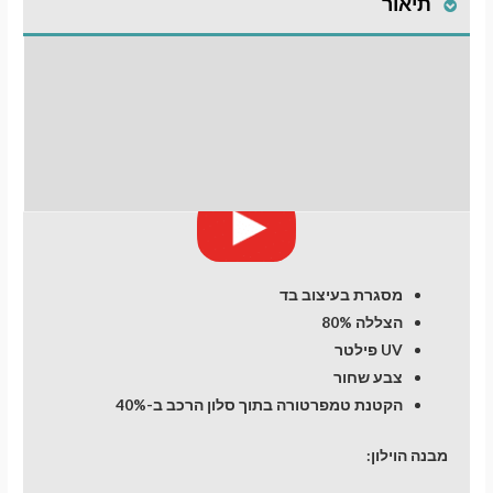
תיאור
Chevrolet
Spark
(4)
התקנת וילונות
(2015-
now
לחלונות קדמיים
days)
Hatchback
חוות דעת (0)
5
מעבר לסל הקניות
dr
תשלום
מסגרת בעיצוב בד
הצללה 80%
UV פילטר
צבע שחור
הקטנת טמפרטורה בתוך סלון הרכב ב-40%
מבנה הוילון: