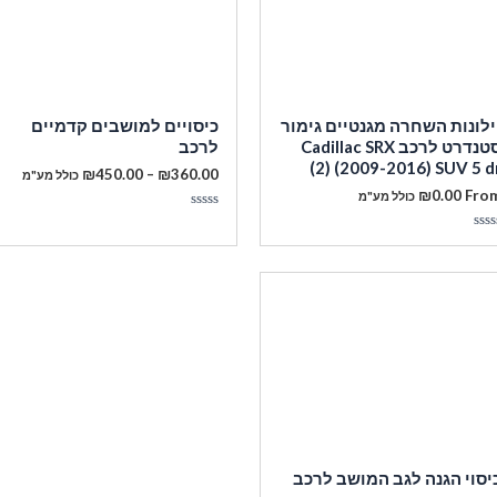
ילונות השחרה מגנטיים גימור
כיסויים למושבים קדמיים
סטנדרט לרכב Cadillac SRX
לרכב
(2) (2009-2016) SUV 5 d
טווח
₪
450.00
–
₪
360.00
כולל מע"מ
מחירים:
₪
0.00
Fro
כולל מע"מ
מעבר לסל הקניות
דורג
עד
0
ורג
מתוך
5
תוך
תשלום
יסוי הגנה לגב המושב לרכב