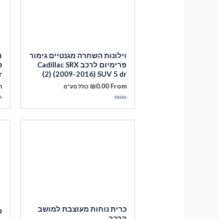
וילונות השחרה מגנטיים גימור
ו
פרימיום לרכב Cadillac SRX
r
(2) (2009-2016) SUV 5 dr
m
₪
0.00
From
כולל מע"מ
דורג
ד
0
0
מתוך
מ
5
5
כרית נוחות מעוצבת למושב
כ
הרכב