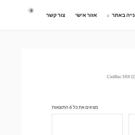
ייה באתר
אזור אישי
צור קשר
ממוין
מציגים את כל ⁦6⁩ התוצאות
לפי
הפריט
העדכני
ביותר