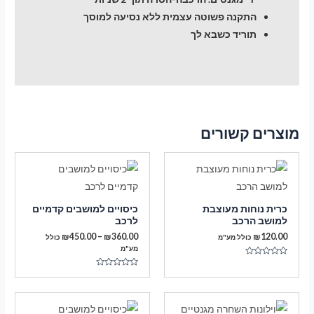
התקנה פשוטה עצמית ללא נסיעה למוסך
תוריד כשבא לך
מוצרים קשורים
כרית נוחות מעוצבת
כיסויים למושבים קדמיים
למושב הרכב
לרכב
טווח
₪
450.00
–
₪
360.00
₪
120.00
כולל מע"מ
כולל
מחירים:
מע"מ
דורג
עד
0
דורג
מתוך
0
5
מתוך
5