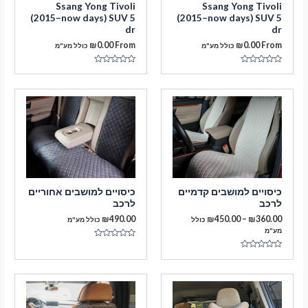
Ssang Yong Tivoli
Ssang Yong Tivoli
(2015–now days) SUV 5
(2015–now days) SUV 5
dr
dr
₪
0.00
From
₪
0.00
From
כולל מע"מ
כולל מע"מ
דורג
דורג
0
0
מתוך
מתוך
5
5
מעבר לסל הקניות
כיסויים למושבים קדמיים
כיסויים למושבים אחוריים
תשלום
לרכב
לרכב
טווח
₪
490.00
₪
450.00
–
₪
360.00
כולל
כולל מע"מ
מחירים:
מע"מ
דורג
עד
0
דורג
מתוך
0
5
מתוך
5