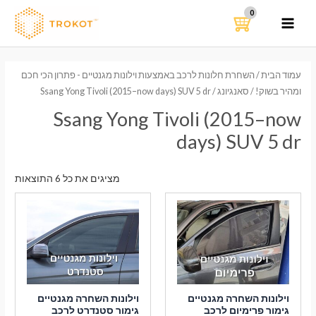
ילוג
תוכן
MAIN
MENU
עמוד הבית
/
השחרת חלונות לרכב באמצעות וילונות מגנטיים - פתרון הכי חכם
ומהיר בשוק!
/
סאנגיונג
/ Ssang Yong Tivoli (2015–now days) SUV 5 dr
Ssang Yong Tivoli (2015–now
days) SUV 5 dr
ממוי
מציגים את כל ⁦6⁩ התוצאות
לפי
הפר
העדכ
ביות
וילונות השחרה מגנטיים
וילונות השחרה מגנטיים
גימור פרימיום לרכב
גימור סטנדרט לרכב