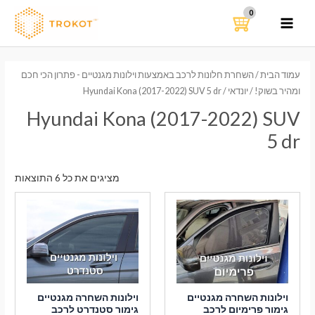
ילוג
תוכן
MAIN
MENU
עמוד הבית
/
השחרת חלונות לרכב באמצעות וילונות מגנטיים - פתרון הכי חכם
ומהיר בשוק!
/
יונדאי
/ Hyundai Kona (2017-2022) SUV 5 dr
Hyundai Kona (2017-2022) SUV
5 dr
ממוי
מציגים את כל ⁦6⁩ התוצאות
לפי
הפר
העדכ
ביות
וילונות השחרה מגנטיים
וילונות השחרה מגנטיים
גימור פרימיום לרכב
גימור סטנדרט לרכב