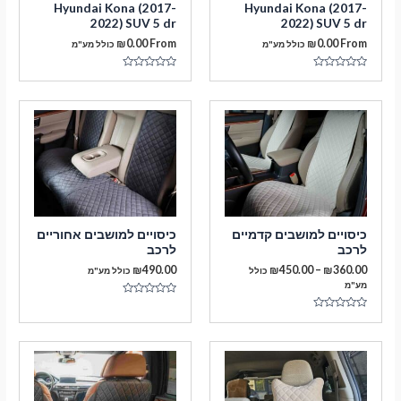
Hyundai Kona (2017-
Hyundai Kona (2017-
2022) SUV 5 dr
2022) SUV 5 dr
₪
0.00
From
₪
0.00
From
כולל מע"מ
כולל מע"מ
דורג
דורג
0
0
מתוך
מתוך
5
5
מעבר לסל הקניות
כיסויים למושבים קדמיים
כיסויים למושבים אחוריים
לרכב
לרכב
תשלום
טווח
₪
490.00
₪
450.00
–
₪
360.00
כולל
כולל מע"מ
מחירים:
מע"מ
דורג
עד
0
דורג
מתוך
0
5
מתוך
5