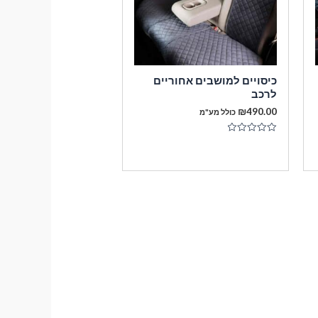
כיסויים למושבים אחוריים
לרכב
₪
490.00
כולל מע"מ
דורג
0
מתוך
5