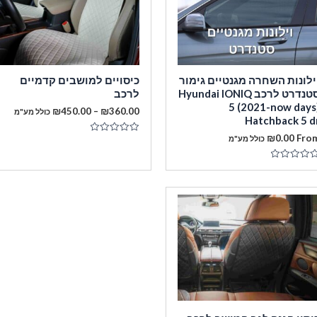
ילונות השחרה מגנטיים גימור
כיסויים למושבים קדמיים
סטנדרט לרכב Hyundai IONIQ
לרכב
5 (2021-now days
טווח
₪
450.00
–
₪
360.00
כולל מע"מ
Hatchback 5 d
מחירים:
₪
0.00
Fro
מעבר לסל הקניות
כולל מע"מ
דורג
עד
0
מתוך
5
ורג
תוך
תשלום