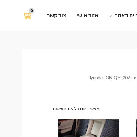
ייה באתר
אזור אישי
צור קשר
ממוין
מציגים את כל ⁦6⁩ התוצאות
לפי
הפריט
העדכני
ביותר