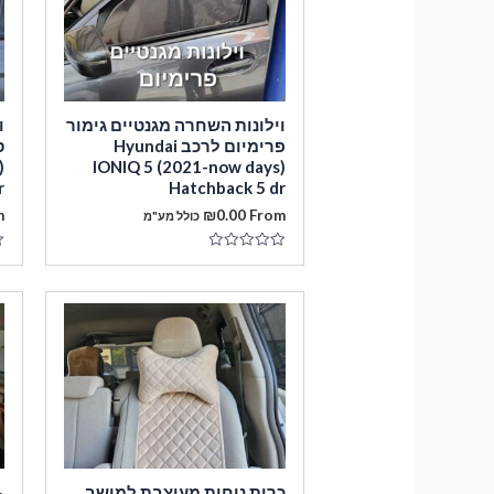
וילונות השחרה מגנטיים גימור
ו
פרימיום לרכב Hyundai
)
IONIQ 5 (2021-now days)
r
Hatchback 5 dr
m
₪
0.00
From
כולל מע"מ
דורג
ד
0
0
מתוך
מ
5
5
כרית נוחות מעוצבת למושב