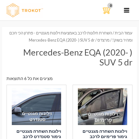
ילוג
תוכן
MAIN
MENU
עמוד הבית
/
השחרת חלונות לרכב באמצעות וילונות מגנטיים - פתרון הכי חכם
ומהיר בשוק!
/
מרצדס
/ Mercedes-Benz EQA (2020- ) SUV 5 dr
Mercedes-Benz EQA (2020- )
SUV 5 dr
ממוי
מציגים את כל ⁦6⁩ התוצאות
לפי
הפר
העדכ
ביות
וילונות השחרה מגנטיים
וילונות השחרה מגנטיים
גימור פרימיום לרכב
גימור סטנדרט לרכב