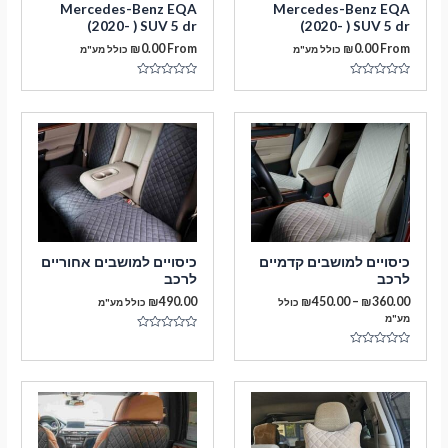
Mercedes-Benz EQA
Mercedes-Benz EQA
(2020- ) SUV 5 dr
(2020- ) SUV 5 dr
₪
0.00
From
₪
0.00
From
כולל מע"מ
כולל מע"מ
דורג
דורג
0
0
מתוך
מתוך
5
5
מעבר לסל הקניות
כיסויים למושבים קדמיים
כיסויים למושבים אחוריים
לרכב
לרכב
תשלום
טווח
₪
490.00
₪
450.00
–
₪
360.00
כולל
כולל מע"מ
מחירים:
מע"מ
דורג
עד
0
דורג
מתוך
0
5
מתוך
5