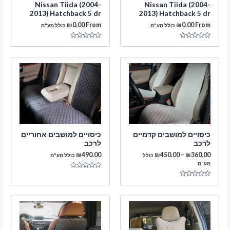
Nissan Tiida (2004-
Nissan Tiida (2004-
2013) Hatchback 5 dr
2013) Hatchback 5 dr
₪
0.00
From
₪
0.00
From
כולל מע"מ
כולל מע"מ
דורג
דורג
0
0
מתוך
מתוך
5
5
מעבר לסל הקניות
כיסויים למושבים קדמיים
כיסויים למושבים אחוריים
לרכב
לרכב
תשלום
טווח
₪
490.00
₪
450.00
–
₪
360.00
כולל
כולל מע"מ
מחירים:
מע"מ
דורג
עד
0
דורג
מתוך
0
5
מתוך
5