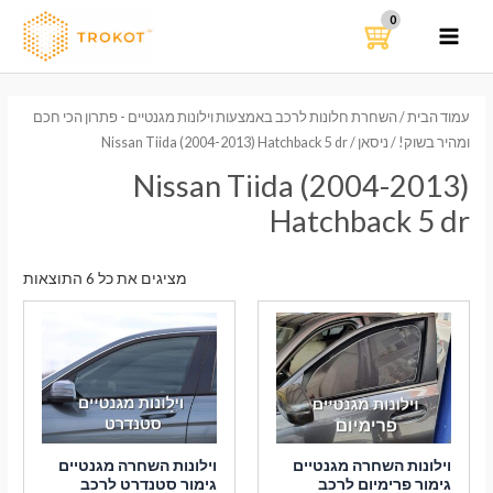
ילוג
תוכן
MAIN
MENU
עמוד הבית
/
השחרת חלונות לרכב באמצעות וילונות מגנטיים - פתרון הכי חכם
ומהיר בשוק!
/
ניסאן
/ Nissan Tiida (2004-2013) Hatchback 5 dr
Nissan Tiida (2004-2013)
Hatchback 5 dr
ממוי
מציגים את כל ⁦6⁩ התוצאות
לפי
הפר
העדכ
ביות
וילונות השחרה מגנטיים
וילונות השחרה מגנטיים
גימור פרימיום לרכב
גימור סטנדרט לרכב