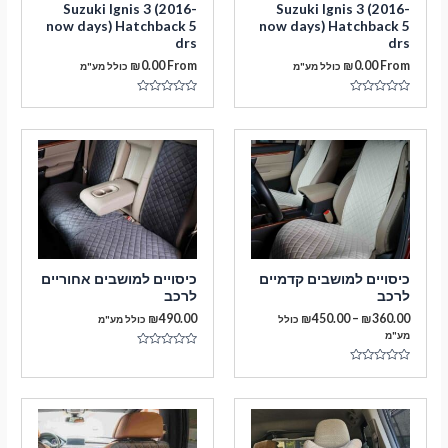
Suzuki Ignis 3 (2016-
Suzuki Ignis 3 (2016-
now days) Hatchback 5
now days) Hatchback 5
drs
drs
₪
0.00
From
₪
0.00
From
כולל מע"מ
כולל מע"מ
דורג
דורג
0
0
מתוך
מתוך
5
5
מעבר לסל הקניות
כיסויים למושבים קדמיים
כיסויים למושבים אחוריים
תשלום
לרכב
לרכב
טווח
₪
490.00
₪
450.00
–
₪
360.00
כולל
כולל מע"מ
מחירים:
מע"מ
דורג
עד
0
דורג
מתוך
0
5
מתוך
5