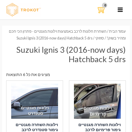
ילוג
תוכן
MAIN
MENU
עמוד הבית
/
השחרת חלונות לרכב באמצעות וילונות מגנטיים - פתרון הכי חכם
ומהיר בשוק!
/
סוזוקי
/ Suzuki Ignis 3 (2016-now days) Hatchback 5 drs
Suzuki Ignis 3 (2016-now days)
Hatchback 5 drs
ממוי
מציגים את כל ⁦6⁩ התוצאות
לפי
הפר
העדכ
ביות
וילונות השחרה מגנטיים
וילונות השחרה מגנטיים
גימור פרימיום לרכב
גימור סטנדרט לרכב