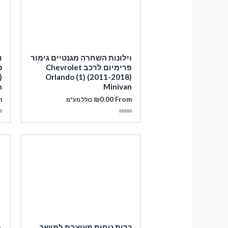
וילונות השחרה מגנטיים גימור
ו
פרימיום לרכב Chevrolet
)
Orlando (1) (2011-2018)
n
Minivan
m
₪
0.00
From
כולל מע"מ
דורג
ד
0
0
מתוך
מ
5
5
כרית נוחות מעוצבת למושב