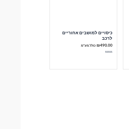
כיסויים למושבים אחוריים
לרכב
₪
490.00
כולל מע"מ
דורג
0
מתוך
5