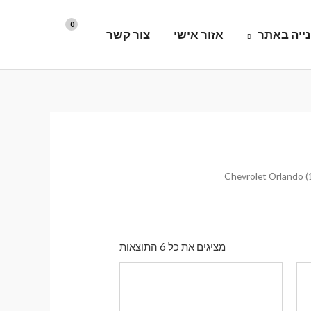
ייה באתר
אזור אישי
צור קשר
ממוין
מציגים את כל ⁦6⁩ התוצאות
לפי
הפריט
העדכני
ביותר