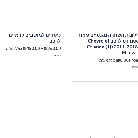
ילונות השחרה מגנטיים גימור
כיסויים למושבים קדמיים
סטנדרט לרכב Chevrolet
לרכב
Orlando (1) (2011-2018
טווח
₪
450.00
–
₪
360.00
כולל מע"מ
Miniva
מחירים:
₪
0.00
Fro
מעבר לסל הקניות
כולל מע"מ
דורג
עד
0
מתוך
5
ורג
תוך
תשלום