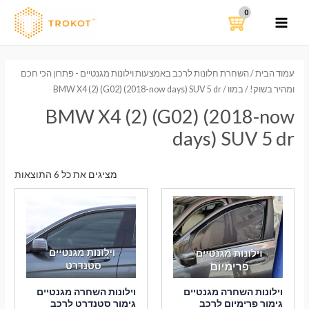
ילוג
תוכן
MAIN
MENU
עמוד הבית
/
השחרת חלונות לרכב באמצעות וילונות מגנטיים - פתרון הכי חכם
ומהיר בשוק!
/
במוו
/ BMW X4 (2) (G02) (2018-now days) SUV 5 dr
BMW X4 (2) (G02) (2018-now
days) SUV 5 dr
ממוי
מציגים את כל ⁦6⁩ התוצאות
לפי
הפר
העדכ
ביות
וילונות השחרה מגנטיים
וילונות השחרה מגנטיים
גימור פרימיום לרכב
גימור סטנדרט לרכב