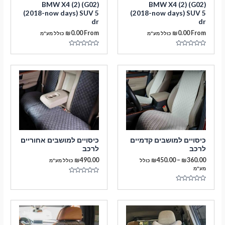
BMW X4 (2) (G02)
BMW X4 (2) (G02)
(2018-now days) SUV 5
(2018-now days) SUV 5
dr
dr
₪
0.00
From
₪
0.00
From
כולל מע"מ
כולל מע"מ
דורג
דורג
0
0
מתוך
מתוך
5
5
מעבר לסל הקניות
כיסויים למושבים קדמיים
כיסויים למושבים אחוריים
תשלום
לרכב
לרכב
טווח
₪
490.00
₪
450.00
–
₪
360.00
כולל
כולל מע"מ
מחירים:
מע"מ
דורג
עד
0
דורג
מתוך
0
5
מתוך
5