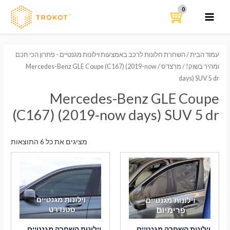
ילוג
תוכן
MAIN
MENU
עמוד הבית
/
השחרת חלונות לרכב באמצעות וילונות מגנטיים - פתרון הכי חכם
ומהיר בשוק!
/
מרצדס
/ Mercedes-Benz GLE Coupe (C167) (2019-now
days) SUV 5 dr
Mercedes-Benz GLE Coupe
(C167) (2019-now days) SUV 5 dr
ממוי
מציגים את כל ⁦6⁩ התוצאות
לפי
הפר
העדכ
ביות
וילונות השחרה מגנטיים
וילונות השחרה מגנטיים