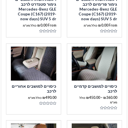
גימור פרימיום לרכב
גימור סטנדרט לרכב
Mercedes-Benz GLE
Mercedes-Benz GLE
Coupe (C167) (2019-
Coupe (C167) (2019-
now days) SUV 5 dr
now days) SUV 5 dr
₪
0.00
From
₪
0.00
From
כולל מע"מ
כולל מע"מ
דורג
דורג
0
0
מתוך
מתוך
5
5
מעבר לסל הקניות
תשלום
כיסויים למושבים קדמיים
כיסויים למושבים אחוריים
לרכב
לרכב
טווח
₪
490.00
₪
450.00
–
₪
360.00
כולל
כולל מע"מ
מחירים:
מע"מ
דורג
עד
0
דורג
מתוך
0
5
מתוך
5