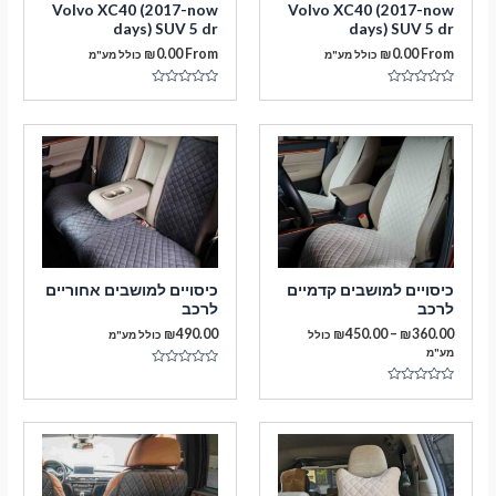
Volvo XC40 (2017-now
Volvo XC40 (2017-now
days) SUV 5 dr
days) SUV 5 dr
₪
0.00
From
₪
0.00
From
כולל מע"מ
כולל מע"מ
דורג
דורג
0
0
מתוך
מתוך
5
5
מעבר לסל הקניות
כיסויים למושבים קדמיים
כיסויים למושבים אחוריים
לרכב
לרכב
תשלום
טווח
₪
490.00
₪
450.00
–
₪
360.00
כולל
כולל מע"מ
מחירים:
מע"מ
דורג
עד
0
דורג
מתוך
0
5
מתוך
5