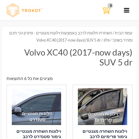
ילוג
תוכן
MAIN
MENU
עמוד הבית
/
השחרת חלונות לרכב באמצעות וילונות מגנטיים - פתרון הכי חכם
ומהיר בשוק!
/
וולוו
/ Volvo XC40 (2017-now days) SUV 5 dr
Volvo XC40 (2017-now days)
SUV 5 dr
ממוי
מציגים את כל ⁦6⁩ התוצאות
לפי
הפר
העדכ
ביות
וילונות השחרה מגנטיים
וילונות השחרה מגנטיים
גימור פרימיום לרכב
גימור סטנדרט לרכב