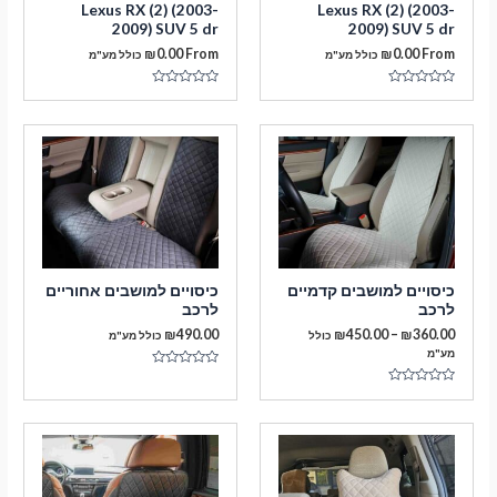
Lexus RX (2) (2003-
Lexus RX (2) (2003-
2009) SUV 5 dr
2009) SUV 5 dr
₪
0.00
From
₪
0.00
From
כולל מע"מ
כולל מע"מ
דורג
דורג
0
0
מתוך
מתוך
5
5
מעבר לסל הקניות
כיסויים למושבים קדמיים
כיסויים למושבים אחוריים
לרכב
לרכב
תשלום
טווח
₪
490.00
₪
450.00
–
₪
360.00
כולל
כולל מע"מ
מחירים:
מע"מ
דורג
עד
0
דורג
מתוך
0
5
מתוך
5