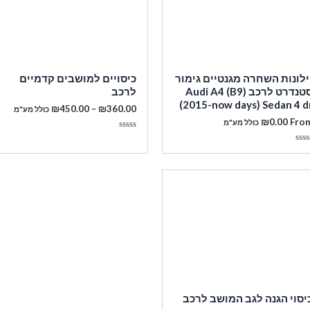
ילונות השחרה מגנטיים גימור
כיסויים למושבים קדמיים
סטנדרט לרכב Audi A4 (B9)
לרכב
(2015-now days) Sedan 4 d
טווח
₪
450.00
–
₪
360.00
כולל מע"מ
מחירים:
₪
0.00
Fro
כולל מע"מ
מעבר לסל הקניות
דורג
עד
0
ורג
מתוך
5
תוך
תשלום
יסוי הגנה לגב המושב לרכב