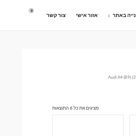
ייה באתר
אזור אישי
צור קשר
ממוין
מציגים את כל ⁦6⁩ התוצאות
לפי
הפריט
העדכני
ביותר