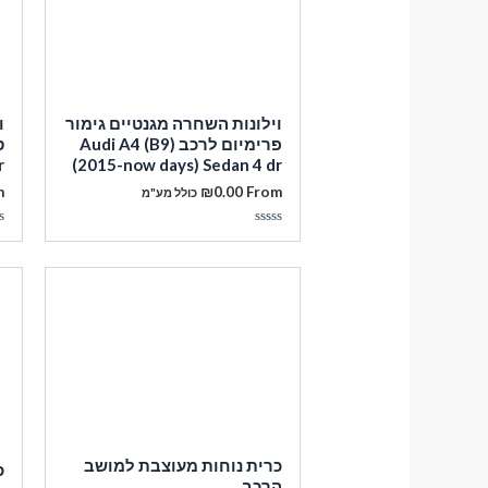
וילונות השחרה מגנטיים גימור
ו
פרימיום לרכב Audi A4 (B9)
r
(2015-now days) Sedan 4 dr
m
₪
0.00
From
כולל מע"מ
דורג
ד
0
0
מתוך
מ
5
5
כרית נוחות מעוצבת למושב
כ
הרכב