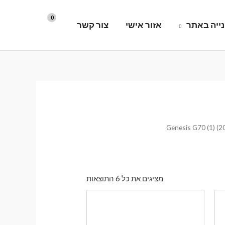
ייה באתר
אזור אישי
צור קשר
ממוין
מציגים את כל ⁦6⁩ התוצאות
לפי
הפריט
העדכני
ביותר