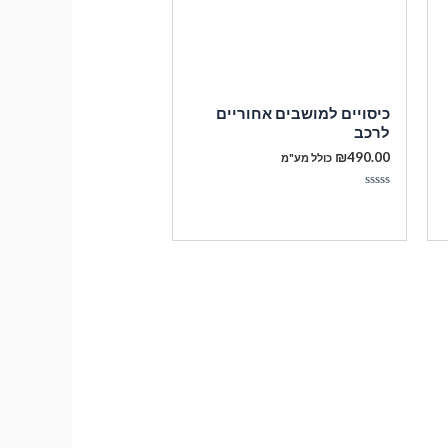
כיסויים למושבים אחוריים
לרכב
₪
490.00
כולל מע"מ
דורג
0
מתוך
5