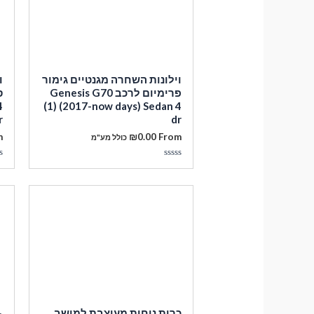
וילונות השחרה מגנטיים גימור
ו
פרימיום לרכב Genesis G70
4
(1) (2017-now days) Sedan 4
r
dr
m
₪
0.00
From
כולל מע"מ
דורג
ד
0
0
מתוך
מ
5
5
כרית נוחות מעוצבת למושב