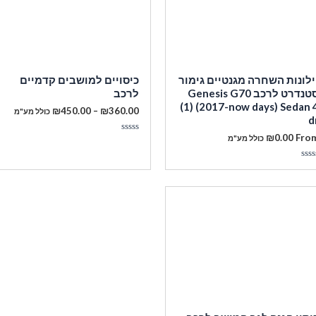
ילונות השחרה מגנטיים גימור
כיסויים למושבים קדמיים
סטנדרט לרכב Genesis G70
לרכב
(1) (2017-now days) Sedan 
טווח
₪
450.00
–
₪
360.00
כולל מע"מ
d
מחירים:
₪
0.00
Fro
מעבר לסל הקניות
כולל מע"מ
דורג
עד
0
מתוך
5
ורג
תוך
תשלום