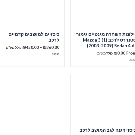
ילונות השחרה מגנטיים גימור
כיסויים למושבים קדמיים
סטנדרט לרכב Mazda 3 (1)
לרכב
(2003-2009) Sedan 4 d
טווח
₪
450.00
–
₪
360.00
כולל מע"מ
מחירים:
₪
0.00
Fro
כולל מע"מ
מעבר לסל הקניות
דורג
עד
0
ורג
מתוך
5
תוך
תשלום
יסוי הגנה לגב המושב לרכב