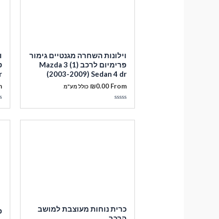
וילונות השחרה מגנטיים גימור
ו
פרימיום לרכב Mazda 3 (1)
r
(2003-2009) Sedan 4 dr
m
₪
0.00
From
כולל מע"מ
דורג
ד
0
0
מתוך
מ
5
5
כרית נוחות מעוצבת למושב
כ
הרכב