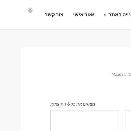
ייה באתר
אזור אישי
צור קשר
ממוין
מציגים את כל ⁦6⁩ התוצאות
לפי
הפריט
העדכני
ביותר