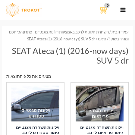
ילוג
תוכן
MAIN
MENU
עמוד הבית
/
השחרת חלונות לרכב באמצעות וילונות מגנטיים - פתרון הכי חכם
ומהיר בשוק!
/
סיאט
/ SEAT Ateca (1) (2016-now days) SUV 5 dr
SEAT Ateca (1) (2016-now days)
SUV 5 dr
ממוי
מציגים את כל ⁦6⁩ התוצאות
לפי
הפר
העדכ
ביות
וילונות השחרה מגנטיים
וילונות השחרה מגנטיים
גימור פרימיום לרכב
גימור סטנדרט לרכב