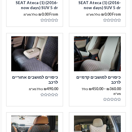
SEAT Ateca (1) (2016-
SEAT Ateca (1) (2016-
now days) SUV 5 dr
now days) SUV 5 dr
₪
0.00
From
₪
0.00
From
כולל מע"מ
כולל מע"מ
דורג
דורג
0
0
מתוך
מתוך
5
5
מעבר לסל הקניות
כיסויים למושבים קדמיים
כיסויים למושבים אחוריים
לרכב
לרכב
תשלום
טווח
₪
490.00
₪
450.00
–
₪
360.00
כולל
כולל מע"מ
מחירים:
מע"מ
דורג
עד
0
דורג
מתוך
0
5
מתוך
5