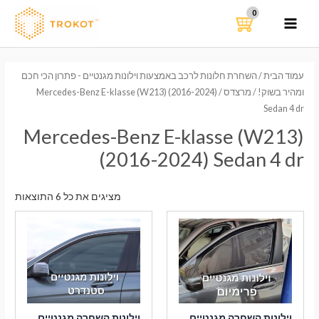
ילוג
תוכן
MAIN
MENU
עמוד הבית
/
השחרת חלונות לרכב באמצעות וילונות מגנטיים - פתרון הכי חכם
ומהיר בשוק!
/
מרצדס
/ Mercedes-Benz E-klasse (W213) (2016-2024)
Sedan 4 dr
Mercedes-Benz E-klasse (W213)
(2016-2024) Sedan 4 dr
ממוי
מציגים את כל ⁦6⁩ התוצאות
לפי
הפר
העדכ
ביות
וילונות השחרה מגנטיים
וילונות השחרה מגנטיים