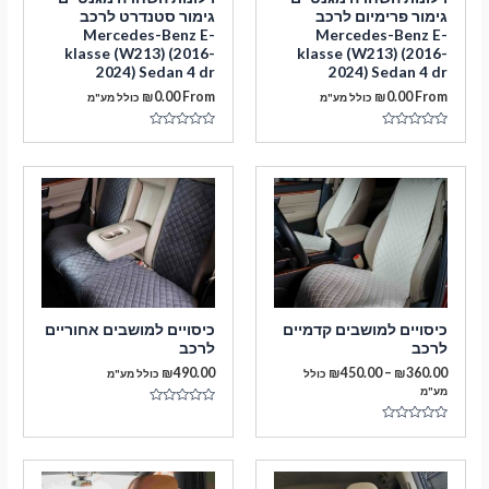
גימור פרימיום לרכב
גימור סטנדרט לרכב
Mercedes-Benz E-
Mercedes-Benz E-
klasse (W213) (2016-
klasse (W213) (2016-
2024) Sedan 4 dr
2024) Sedan 4 dr
₪
0.00
From
₪
0.00
From
כולל מע"מ
כולל מע"מ
דורג
דורג
0
0
מתוך
מתוך
5
5
מעבר לסל הקניות
תשלום
כיסויים למושבים קדמיים
כיסויים למושבים אחוריים
לרכב
לרכב
טווח
₪
490.00
₪
450.00
–
₪
360.00
כולל
כולל מע"מ
מחירים:
מע"מ
דורג
עד
0
דורג
מתוך
0
5
מתוך
5