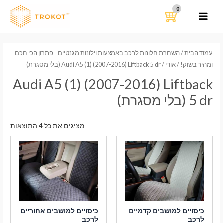
ילוג
תוכן
MAIN
MENU
עמוד הבית
/
השחרת חלונות לרכב באמצעות וילונות מגנטיים - פתרון הכי חכם
ומהיר בשוק!
/
אודי
/ Audi A5 (1) (2007-2016) Liftback 5 dr (בלי מסגרת)
Audi A5 (1) (2007-2016) Liftback
5 dr (בלי מסגרת)
ממוי
מציגים את כל ⁦4⁩ התוצאות
לפי
הפר
העדכ
ביות
כיסויים למושבים קדמיים
כיסויים למושבים אחוריים
לרכב
לרכב