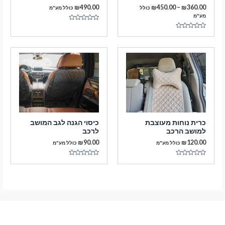
טווח
₪
490.00
₪
450.00
–
₪
360.00
כולל
כולל מע"מ
מחירים:
מע"מ
דורג
עד
0
דורג
מתוך
0
5
מתוך
5
מעבר לסל הקניות
תשלום
כרית נוחות מעוצבת
כיסוי הגנה לגב המושב
למושב הרכב
לרכב
₪
90.00
₪
120.00
כולל מע"מ
כולל מע"מ
דורג
דורג
0
0
מתוך
מתוך
5
5