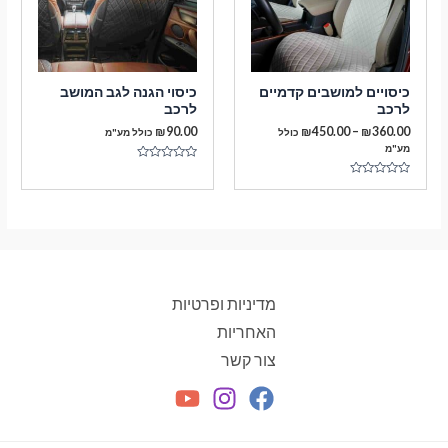
כיסויים למושבים קדמיים
כיסוי הגנה לגב המושב
לרכב
לרכב
טווח
₪
90.00
₪
450.00
–
₪
360.00
כולל
כולל מע"מ
מחירים:
מע"מ
דורג
עד
0
דורג
מתוך
0
5
מתוך
5
מדיניות ופרטיות
האחריות
צור קשר