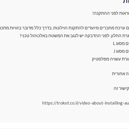
ת
ראות לפני ההתקנה!
עם ערכת מחברים מיועדים להתקנת הוילונות. בדרך כלל מדובר בזוויות מתכת
רת החלון. לפני ההדבקה יש לנגב את המשטח באלכוהול טכני!
מסוג L
מסוג J
גרת עשויה מפלסטיק
ה אחורית
ישור זה
https://trokot.co.il/video-about-installing-a