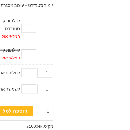
גימור סטנדרט – עיצוב מסגרת 
סטנדרט
המלאי אזל
לדלתות קדמיות דגם מ
המלאי אזל
לחלונות אחוריי
לשמשה אחורית (
כמות
הוספה לסל
של
וילונות
מק"ט:
s10004k