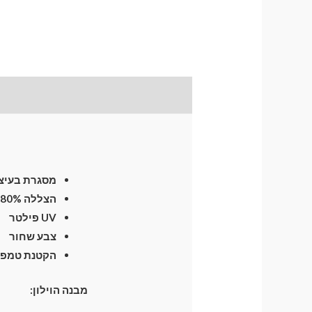
תיאור
התקנת וילונות
לח
מסגרת בעיצו
הצללה 80%
UV פילטר
צבע שחור
הקטנת טמפרטו
מבנה הוילון: