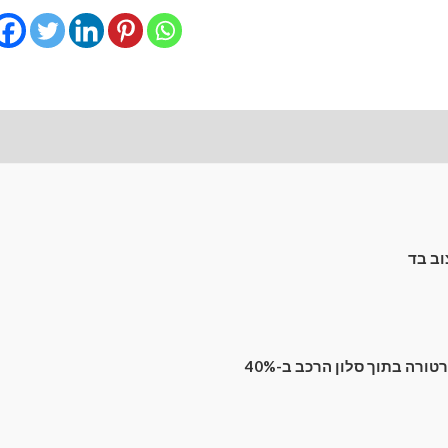
השחרה
מגנטיים
גימור
סטנדרט
לרכב
לונות קדמיים
חוות דעת (0)
Audi
A3
(8P)
(2004-
2013)
ב בד
Hatchback
3
dr
רה בתוך סלון הרכב ב-40%