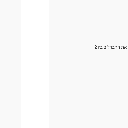
בדרך כלל אנו ממליצים לרכישה על וילונות מגנטיים עם פתח למראה , אך רבים עדיין רוצים להבין את ההבדלים בין 2